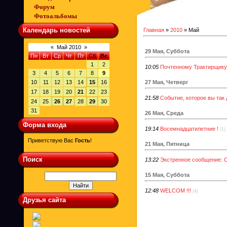
Форум
Фотоальбомы
Календарь новостей
Главная
»
2010
»
Май
«
Май 2010
»
29 Мая, Суббота
Пн
Вт
Ср
Чт
Пт
Сб
Вс
1
2
10:05
Почтенному Трактирщику 
3
4
5
6
7
8
9
27 Мая, Четверг
10
11
12
13
14
15
16
17
18
19
20
21
22
23
21:58
Событие, которое вы так 
24
25
26
27
28
29
30
31
26 Мая, Среда
Форма входа
19:14
Восемнадцатилетние !
(1)
Приветствую Вас
Гость
!
21 Мая, Пятница
Поиск
13:22
Экстренное сообщение: 
15 Мая, Суббота
12:48
WELCOM !!!
(4)
Друзья сайта