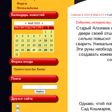
Форум
Фотоальбомы
Календарь новостей
Главная
»
2010
»
Май
»
27
» Соб
Событие, которое вы 
«
Май 2010
»
Старый Алхимик н
Пн
Вт
Ср
Чт
Пт
Сб
Вс
1
2
двери своей отш
3
4
5
6
7
8
9
сильно повысил 
10
11
12
13
14
15
16
сварить Уникальн
17
18
19
20
21
22
23
Эти руны необход
24
25
26
27
28
29
30
создавать кожев
31
со
Форма входа
Приветствую Вас
Гость
!
Поиск
Друзья сайта
Однако, чтоб по
Сад Кошмаров, 