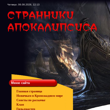
Четверг, 06.08.2026, 12:13
Меню сайта
Главная страница
Новичкам в Кровожадном мире
Советы по раскачке
Клан
Гильдмастер