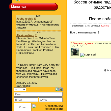
боссов отныне па
радостью
Мини-чат
После побе
Просмотров: 775 | Добавил:
ЮАТЛЬ
|
Всего комментариев:
1
1
Черная_вдова
(28.05.2010 16
0
Добав