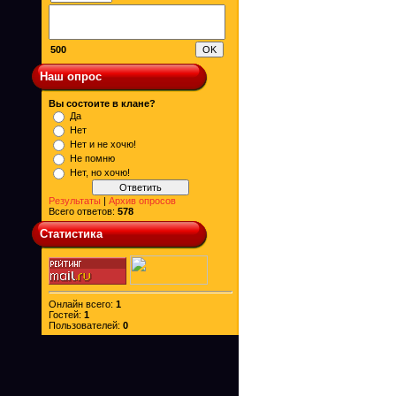
500
Наш опрос
Вы состоите в клане?
Да
Нет
Нет и не хочю!
Не помню
Нет, но хочю!
Результаты
|
Архив опросов
Всего ответов:
578
Статистика
Онлайн всего:
1
Гостей:
1
Пользователей:
0