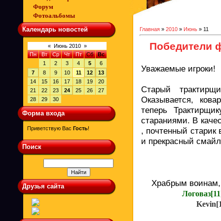
Форум
Фотоальбомы
Календарь новостей
Главная
»
2010
»
Июнь
»
11
Победители ф
«
Июнь 2010
»
Пн
Вт
Ср
Чт
Пт
Сб
Вс
1
2
3
4
5
6
Уважаемые игроки!
7
8
9
10
11
12
13
14
15
16
17
18
19
20
Старый трактирщ
21
22
23
24
25
26
27
Оказывается, ков
28
29
30
теперь Трактирщи
Форма входа
стараниями. В каче
Приветствую Вас
Гость
!
, почтенный старик 
и прекрасный смайл
Поиск
Храбрым воинам, 
Друзья сайта
Логоваз[11
Kevin[