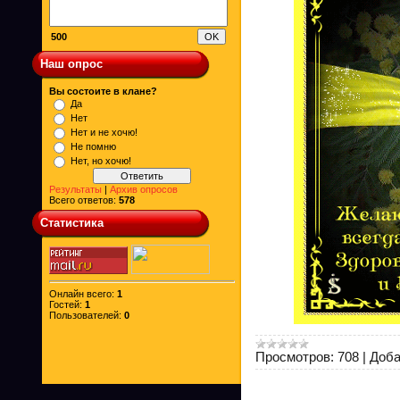
500
Наш опрос
Вы состоите в клане?
Да
Нет
Нет и не хочю!
Не помню
Нет, но хочю!
Результаты
|
Архив опросов
Всего ответов:
578
Статистика
Онлайн всего:
1
Гостей:
1
Пользователей:
0
Просмотров:
708
|
Доба