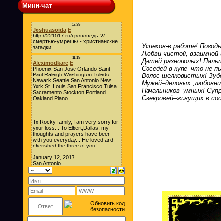
Мини-чат
Успехов-в работе! Погод
Любви-чистой, взаимной 
Детей разнополых! Пальт
Соседей в купе–что не п
Волос-шелковистых! Зуб
Мужей–деловых ,любовни
Начальников–умных! Супр
Свекровей–живущих в сос