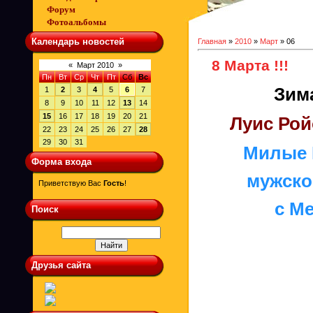
Форум
Фотоальбомы
Календарь новостей
Главная
»
2010
»
Март
»
06
8 Марта !!!
«
Март 2010
»
Пн
Вт
Ср
Чт
Пт
Сб
Вс
Зима
1
2
3
4
5
6
7
8
9
10
11
12
13
14
15
16
17
18
19
20
21
Луис Ройо
22
23
24
25
26
27
28
29
30
31
Милые 
Форма входа
мужско
Приветствую Вас
Гость
!
с М
Поиск
Друзья сайта