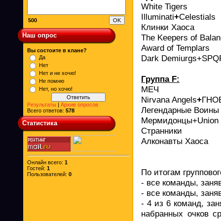
White Tigers
Illuminati
+
Celestials
500
Клинки Хаоса
Наш опрос
The Keepers of Bala
Award of Templars
Вы состоите в клане?
Dark Demiurgs+
SPQ
Да
Нет
Нет и не хочю!
Группа F:
Не помню
МЕЧ
Нет, но хочю!
Nirvana Angels
+
ГНО
Результаты
|
Архив опросов
Легендарные Воины
Всего ответов:
578
Мермидонцы+
Union 
Статистика
Странники
Алконавты Хаоса
Онлайн всего:
1
Гостей:
1
По итогам групповог
Пользователей:
0
- все команды, заня
- все команды, заня
- 4 из 6 команд, з
набранных очков ср