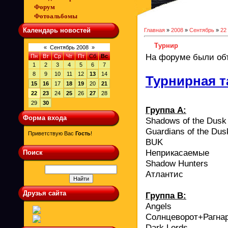
Форум
Фотоальбомы
Календарь новостей
Главная
»
2008
»
Сентябрь
»
22
Турнир
«
Сентябрь 2008
»
На форуме были объ
Пн
Вт
Ср
Чт
Пт
Сб
Вс
1
2
3
4
5
6
7
8
9
10
11
12
13
14
Турнирная т
15
16
17
18
19
20
21
22
23
24
25
26
27
28
29
30
Группа А:
Форма входа
Shadows of the Dusk
Guardians of the Dus
Приветствую Вас
Гость
!
BUK
Неприкасаемые
Поиск
Shadow Hunters
Атлантис
Друзья сайта
Группа B:
Angels
Солнцеворот
+
Рагна
Dark Lords