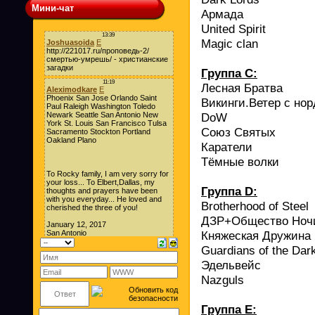
Мини-чат
Армада
United Spirit
Magic clan
Группа С:
Лесная Братва
Викинги.Ветер с нор
DoW
Союз Святых
Каратели
Тёмные волки
Группа D:
Brotherhood of Steel
ДЗР+
Общество Ноч
Княжеская Дружина
Guardians of the Dar
Эдельвейс
Nazguls
Группа Е: