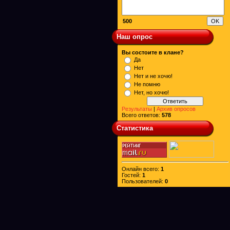
500
Наш опрос
Вы состоите в клане?
Да
Нет
Нет и не хочю!
Не помню
Нет, но хочю!
Результаты
|
Архив опросов
Всего ответов:
578
Статистика
Онлайн всего:
1
Гостей:
1
Пользователей:
0