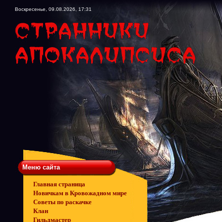
Воскресенье, 09.08.2026, 17:31
Меню сайта
Главная страница
Новичкам в Кровожадном мире
Советы по раскачке
Клан
Гильдмастер