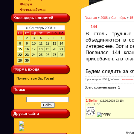
Форум
Фотоальбомы
Календарь новостей
Главная
»
2008
»
Сентябрь
»
15
144
«
Сентябрь 2008
»
В столь трудные
Пн
Вт
Ср
Чт
Пт
Сб
Вс
1
2
3
4
5
6
7
объединяются в со
8
9
10
11
12
13
14
интереснее. Вот и 
15
16
17
18
19
20
21
Появился 144 кл
22
23
24
25
26
27
28
присобачен, а в кла
29
30
Форма входа
Будем следить за к
Приветствую Вас
Гость
!
Просмотров: 858 | Добавил:
незнайка
Всего комментариев:
1
Поиск
1
Beliar
(15.09.2008 23:15)
0
Друзья сайта
Добав