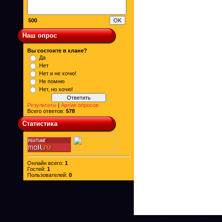
500
Наш опрос
Вы состоите в клане?
Да
Нет
Нет и не хочю!
Не помню
Нет, но хочю!
Результаты
|
Архив опросов
Всего ответов:
578
Статистика
Онлайн всего:
1
Гостей:
1
Пользователей:
0