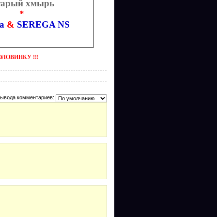
арый хмырь
*
a
&
SEREGA NS
ОВИНКУ !!!
вывода комментариев: