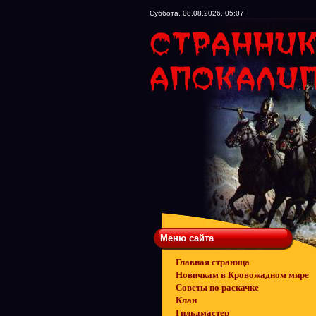
Суббота, 08.08.2026, 05:07
Меню сайта
Главная страница
Новичкам в Кровожадном мире
Советы по раскачке
Клан
Гильдмастер