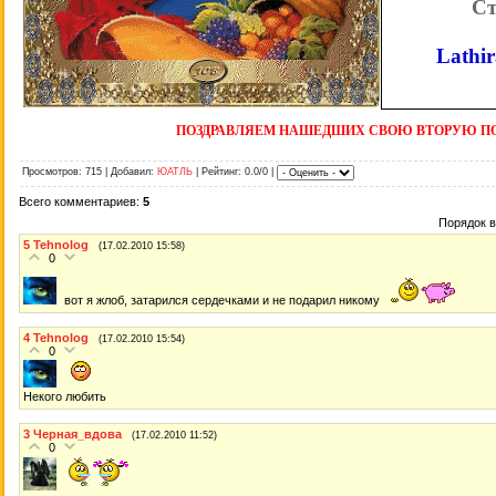
Ст
Lathir
ПОЗДРАВЛЯЕМ НАШЕДШИХ СВОЮ ВТОРУЮ ПОЛ
Просмотров: 715 | Добавил:
ЮАТЛЬ
| Рейтинг: 0.0/0 |
Всего комментариев:
5
Порядок 
5
Tehnolog
(17.02.2010 15:58)
0
вот я жлоб, затарился сердечками и не подарил никому
4
Tehnolog
(17.02.2010 15:54)
0
Некого любить
3
Черная_вдова
(17.02.2010 11:52)
0