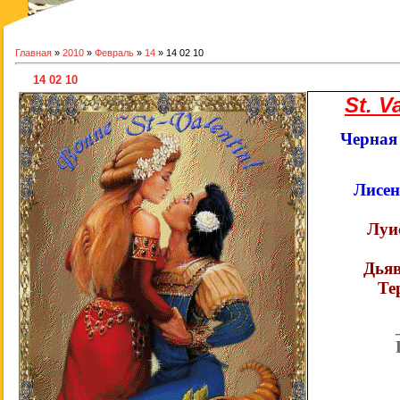
Главная
»
2010
»
Февраль
»
14
» 14 02 10
14 02 10
St. V
Черная
Лисе
Луи
Дьяв
Те