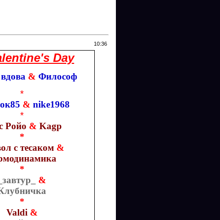
10:36
alentine's Day
 вдова
&
Философ
*
нок85
&
nike1968
*
с Ройо
&
Kagp
*
ол с тесаком
&
рмодинамика
*
_завтур_
&
Клубничка
*
Valdi
&