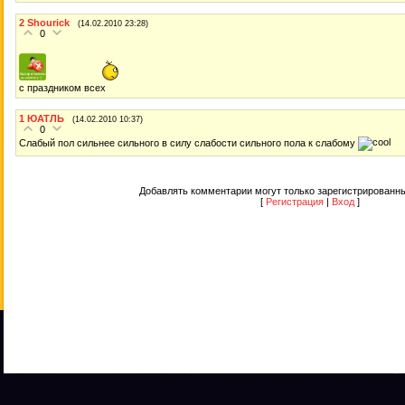
2
Shourick
(14.02.2010 23:28)
0
с праздником всех
1
ЮАТЛЬ
(14.02.2010 10:37)
0
Слабый пол сильнее сильного в силу слабости сильного пола к слабому
Добавлять комментарии могут только зарегистрированны
[
Регистрация
|
Вход
]