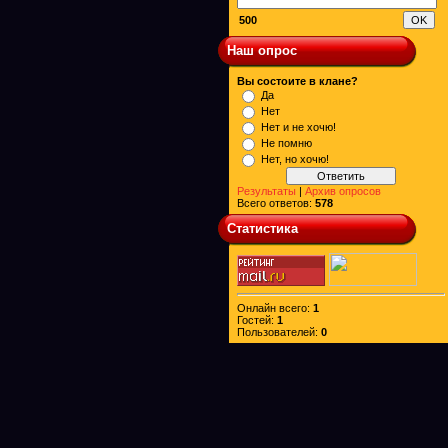
500
Наш опрос
Вы состоите в клане?
Да
Нет
Нет и не хочю!
Не помню
Нет, но хочю!
Результаты
|
Архив опросов
Всего ответов:
578
Статистика
Онлайн всего:
1
Гостей:
1
Пользователей:
0